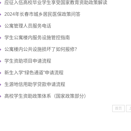
应征入伍高校毕业学生享受国家教育资助政策解读
作
服
站
2024年长春市城乡居民医保政策问答
务
式”
公寓管理人员服务电话
学
学生公寓楼内服务设施管控指南
生
公寓楼内公共设施损坏了如何报修？
学生资助项目申请流程
社
新生入学“绿色通道”申请流程
区
生源地信用助学贷款申请流程
高校学生资助政策体系（国家政策部分）
首页