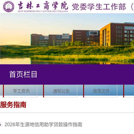
首
页
部
门
思
简
想
学
介
教
生
学
首页栏目
育
管
风
队
理
建
伍
学
学工资讯
通知公告
政策文件
设
建
生
军
服务指南
设
资
事
公
2026年生源地信用助学贷款操作指南
助
工
寓
“一