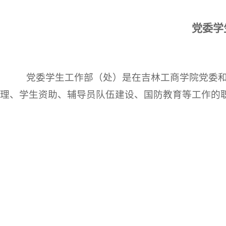
作
服
站
党委学
务
式”
学
党委学生工作部（处）是在吉林工商学院党委和
生
理
、学生资助、辅导员队伍建设、国防教育等工作
的
社
区