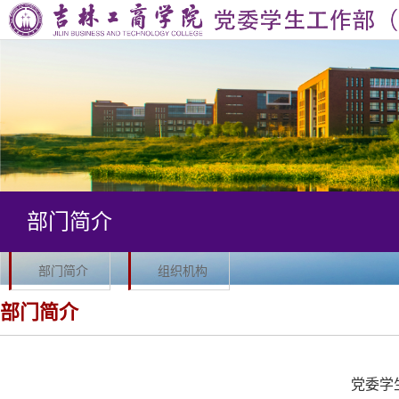
首
页
部
门
思
简
想
学
介
教
生
学
部门简介
育
管
风
队
理
建
伍
学
部门简介
组织机构
设
建
生
军
部门简介
设
资
事
公
党委学
助
工
寓
“一