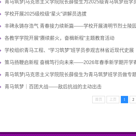
青马筑梦|马克思主义学院院长薛俊生为2025级青马筑梦班学
作
服
站
学校开展2025级校级“星火”讲解员选拔
务
式”
丰碑永铸存浩气 青春接力续新篇——学校开展清明节烈士陵
学
各教学学院开展“赓续薪火，奋楫新程”主题教育活动
学校组织青马工程、“学习筑梦”班学员参观吉林省近现代史展
生
策马扬鞭启新程 奋楫笃行向未来——2026年春季新学期开学
社
青马筑梦|马克思主义学院院长薛俊生为青马筑梦班学员做专
区
青马筑梦｜百团大战——敌后抗战的主动出击
首页
上页
1
2