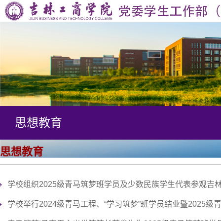
首
页
部
门
思
简
想
学
介
教
生
学
思想教育
育
管
风
队
理
建
伍
学
思想教育
设
建
生
军
学校组织2025级青马筑梦班学员及少数民族学生代表参观吉
设
资
事
公
学校举行2024级青马工程、“学习筑梦”班学员结业暨2025级
助
工
寓
“一