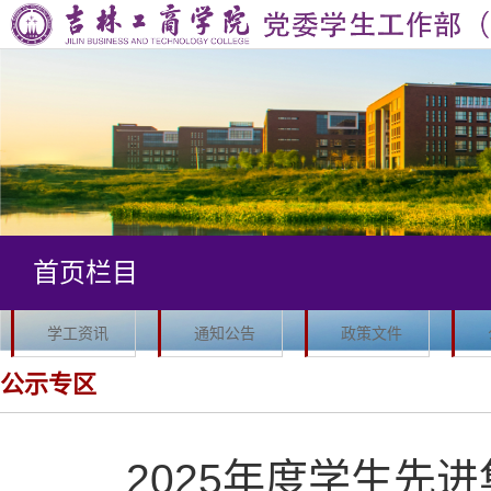
首
页
部
门
思
简
想
学
介
教
生
学
首页栏目
育
管
风
队
理
建
伍
学
学工资讯
通知公告
政策文件
设
建
生
军
公示专区
设
资
事
公
2025年度学生先
助
工
寓
“一