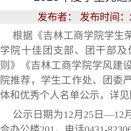
作
服
站
发布者： 发布时间：20
务
式”
根据《吉林工商学院学生
学
学院十佳团支部、团干部及
生
社
则》《吉林工商学院学风建
区
院推荐，学生工作处、团委严
体和优秀个人名单公示，详见
公示日期为12月25日—1
合办公楼201，电话0431-8230