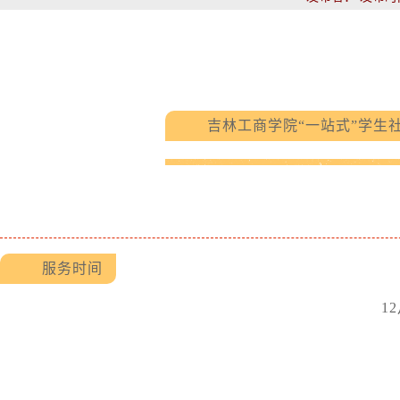
作
服
站
务
式”
学
吉林工商学院“一站式”学生社
生
社
区
服务时间
12