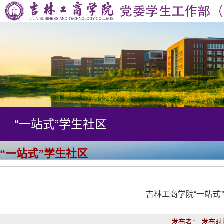
首
页
部
门
思
简
想
学
介
教
生
学
“一站式”学生社区
育
管
风
队
理
建
伍
学
“一站式”学生社区
设
建
生
军
设
资
吉林工商学院“一站式
事
公
助
工
寓
“一
发布者： 发布时间